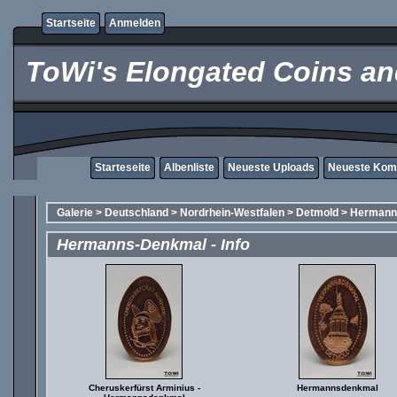
Startseite
Anmelden
ToWi's Elongated Coins and
Starteseite
Albenliste
Neueste Uploads
Neueste Kom
Galerie
>
Deutschland
>
Nordrhein-Westfalen
>
Detmold
>
Hermanns
Hermanns-Denkmal - Info
Cheruskerfürst Arminius -
Hermannsdenkmal