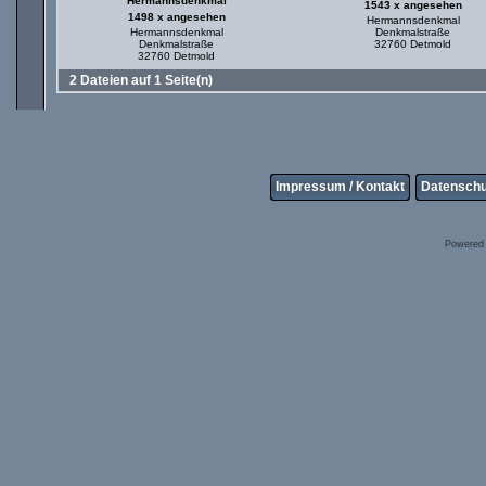
Hermannsdenkmal
1543 x angesehen
1498 x angesehen
Hermannsdenkmal
Hermannsdenkmal
Denkmalstraße
Denkmalstraße
32760 Detmold
32760 Detmold
2 Dateien auf 1 Seite(n)
Impressum / Kontakt
Datenschu
Powered