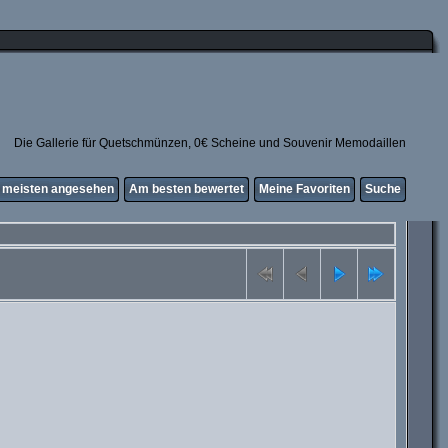
Die Gallerie für Quetschmünzen, 0€ Scheine und Souvenir Memodaillen
meisten angesehen
Am besten bewertet
Meine Favoriten
Suche