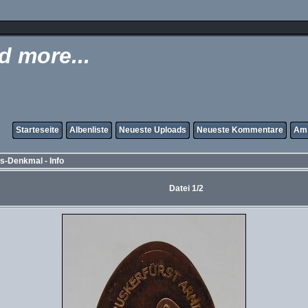
 more...
Starteseite
Albenliste
Neueste Uploads
Neueste Kommentare
Am 
-Denkmal - Info
Datei 1/2