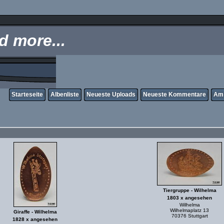
 more...
Starteseite
Albenliste
Neueste Uploads
Neueste Kommentare
Am 
Tiergruppe - Wilhelma
1803 x angesehen
Wilhelma
Wilhelmaplatz 13
Giraffe - Wilhelma
70376 Stuttgart
1828 x angesehen