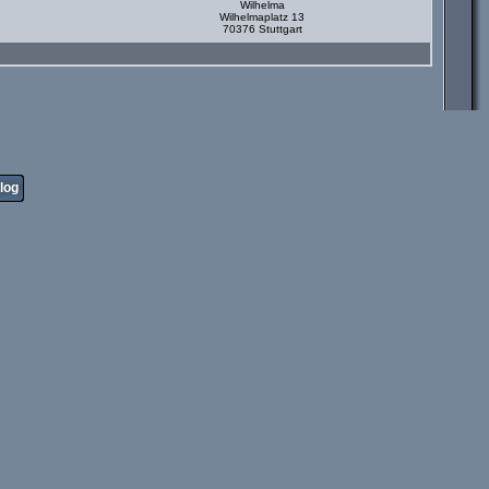
Wilhelma
Wilhelmaplatz 13
70376 Stuttgart
log