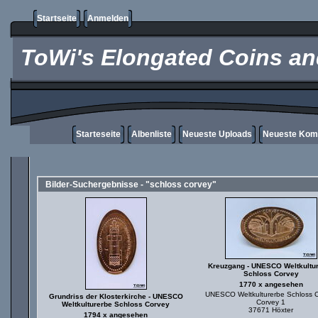
Startseite
Anmelden
ToWi's Elongated Coins and
Starteseite
Albenliste
Neueste Uploads
Neueste Kom
Bilder-Suchergebnisse - "schloss corvey"
Kreuzgang - UNESCO Weltkultu
Schloss Corvey
1770 x angesehen
UNESCO Weltkulturerbe Schloss 
Grundriss der Klosterkirche - UNESCO
Corvey 1
Weltkulturerbe Schloss Corvey
37671 Höxter
1794 x angesehen