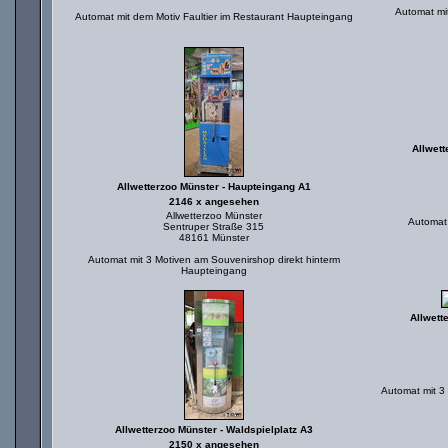
Automat mi
Automat mit dem Motiv Faultier im Restaurant Haupteingang
Allwett
Allwetterzoo Münster - Haupteingang A1
2146 x angesehen
Allwetterzoo Münster
Automat 
Sentruper Straße 315
48161 Münster
Automat mit 3 Motiven am Souvenirshop direkt hinterm
Haupteingang
Allwett
Automat mit 3
Allwetterzoo Münster - Waldspielplatz A3
2150 x angesehen