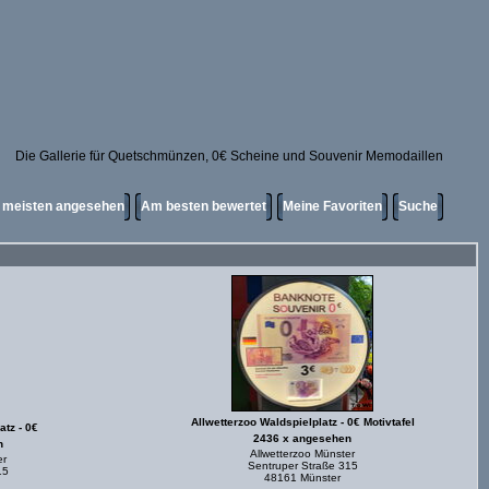
Die Gallerie für Quetschmünzen, 0€ Scheine und Souvenir Memodaillen
meisten angesehen
Am besten bewertet
Meine Favoriten
Suche
Allwetterzoo Waldspielplatz - 0€ Motivtafel
atz - 0€
2436 x angesehen
n
Allwetterzoo Münster
er
Sentruper Straße 315
15
48161 Münster