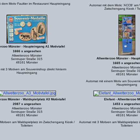
t dem Motiv Faultier im Restaurant Haupteingang
Automat mit dem Motic 'ACCB' am W
Zwischengang Kiosk / To
erzoo Münster - Haupteingang A1 Motivtafel
1666 x angesehen
Allwetterzoo Münster
Allwetterzoo Münster - Haup
Sentruper Straße 315
48161 Münster
1665 x angesehe
Allwetterzoo Münst
mit 3 Motiven am Souvenirshop direkt hinterm
Sentruper Straße 3
Haupteingang
48161 Münster
Automat mit einem Motiv am Souvenir
Haupteingang
erzoo Münster - Waldspielplatz A3 Motivtafel
Elefant - Allwetterzoo 
2087 x angesehen
1453 x angesehe
Allwetterzoo Münster
Allwetterzoo Münst
Sentruper Straße 315
Sentruper Straße 3
48161 Münster
48161 Münster
 Motiven am Waldspielplatz im Zwischengang Kiosk /
Automat mit 3 Motiven am Waldspielplatz 
Toiletten
Toiletten