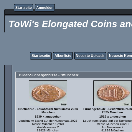
Startseite
Anmelden
ToWi's Elongated Coins and
Starteseite
Albenliste
Neueste Uploads
Neueste Kom
Bilder-Suchergebnisse - "münchen"
Briefmarke - Leuchtturm Numismata 2025
Firmengebäude - Leuchtturm Num
München
2025 München
1539 x angesehen
1515 x angesehen
Leuchtturm Stand auf der Numismata 2025
Leuchtturm Stand auf der Numisma
Messe München GmbH
Messe München GmbH
Am Messesee 2
Am Messesee 2
81829 München
81829 München