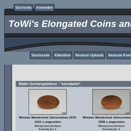
Startseite
Anmelden
ToWi's Elongated Coins and
Starteseite
Albenliste
Neueste Uploads
Neueste Kom
Bilder-Suchergebnisse - "eisenbahn"
Miniatur Wunderland Jahresmünze 2015
Miniatur Wunderland Jahresmünz
1431 x angesehen
1556 x angesehen
Miniaturwunderland
Miniaturwunderland
Kehrwieder 4
Kehrwieder 4