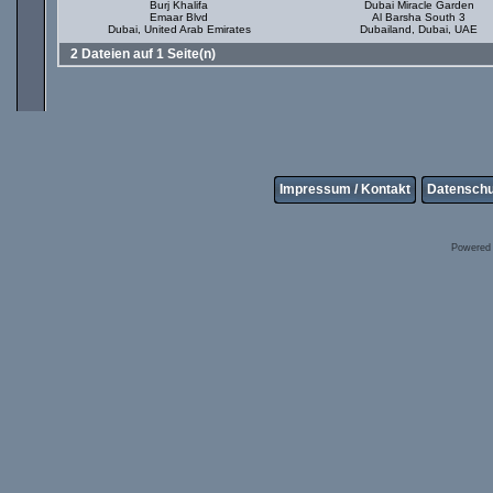
Burj Khalifa
Dubai Miracle Garden
Emaar Blvd
Al Barsha South 3
Dubai, United Arab Emirates
Dubailand, Dubai, UAE
2 Dateien auf 1 Seite(n)
Impressum / Kontakt
Datenschu
Powered