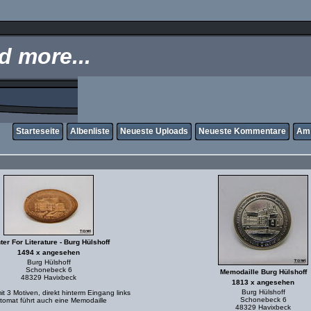
 more...
Starteseite
Albenliste
Neueste Uploads
Neueste Kommentare
Am 
ter For Literature - Burg Hülshoff
1494 x angesehen
Burg Hülshoff
Schonebeck 6
Memodaille Burg Hülshoff
48329 Havixbeck
1813 x angesehen
Burg Hülshoff
t 3 Motiven, direkt hinterm Eingang links
Schonebeck 6
tomat führt auch eine Memodaille
48329 Havixbeck