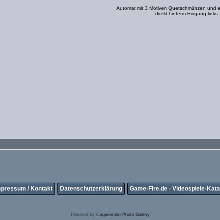
Automat mit 3 Motiven Quetschmünzen und e
direkt hinterm Eingang links
mpressum / Kontakt
Datenschutzerklärung
Game-Fire.de - Videospiele-Kata
Powered by
Coppermine Photo Gallery