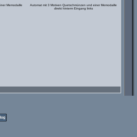
iner Memodaille
Automat mit 3 Motiven Quetschmünzen und einer Memodaille
direkt hinterm Eingang links
log