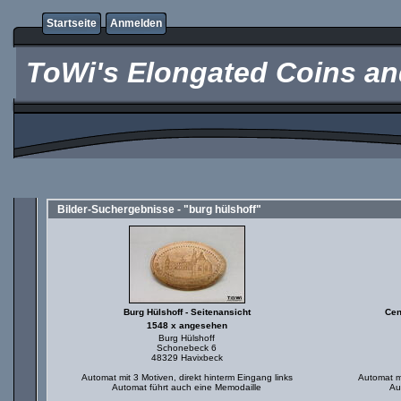
Startseite
Anmelden
ToWi's Elongated Coins and
Bilder-Suchergebnisse - "burg hülshoff"
Burg Hülshoff - Seitenansicht
Cen
1548 x angesehen
Burg Hülshoff
Schonebeck 6
48329 Havixbeck
Automat mit 3 Motiven, direkt hinterm Eingang links
Automat mi
Automat führt auch eine Memodaille
Au