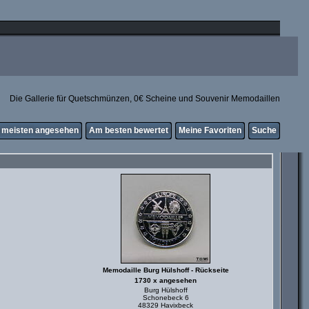
Die Gallerie für Quetschmünzen, 0€ Scheine und Souvenir Memodaillen
meisten angesehen
Am besten bewertet
Meine Favoriten
Suche
Memodaille Burg Hülshoff - Rückseite
1730 x angesehen
Burg Hülshoff
Schonebeck 6
48329 Havixbeck