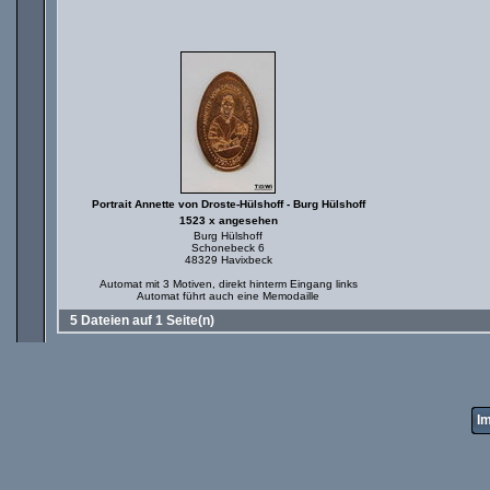
Portrait Annette von Droste-Hülshoff - Burg Hülshoff
1523 x angesehen
Burg Hülshoff
Schonebeck 6
48329 Havixbeck
Automat mit 3 Motiven, direkt hinterm Eingang links
Automat führt auch eine Memodaille
5 Dateien auf 1 Seite(n)
I