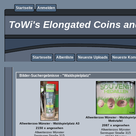
Startseite
Anmelden
ToWi's Elongated Coins and
Starteseite
Albenliste
Neueste Uploads
Neueste Kom
Bilder-Suchergebnisse - "Waldspielplatz"
Allwetterzoo Münster - Waldspielp
Motivtafel
Allwetterzoo Münster - Waldspielplatz A3
2087 x angesehen
2150 x angesehen
Allwetterzoo Münster
Allwetterzoo Münster
Sentruper Straße 315
Sentruper Straße 315