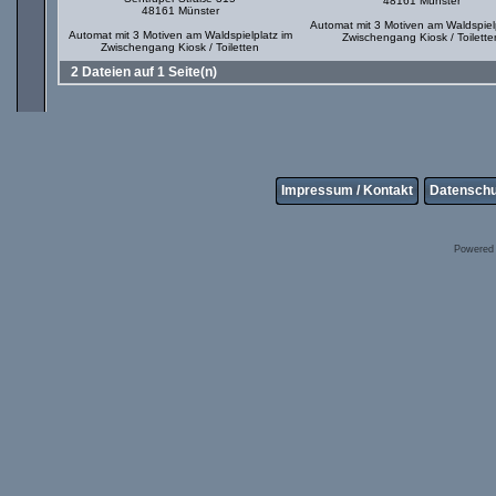
48161 Münster
48161 Münster
Automat mit 3 Motiven am Waldspielp
Automat mit 3 Motiven am Waldspielplatz im
Zwischengang Kiosk / Toilette
Zwischengang Kiosk / Toiletten
2 Dateien auf 1 Seite(n)
Impressum / Kontakt
Datenschu
Powered