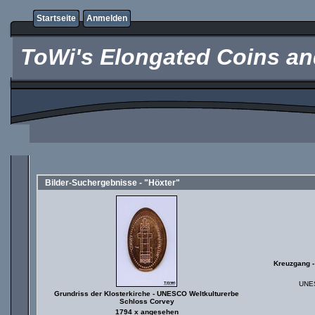
Startseite
Anmelden
ToWi's Elongated Coins and
Bilder-Suchergebnisse - "Höxter"
Kreuzgang -
UNES
Grundriss der Klosterkirche - UNESCO Weltkulturerbe
Schloss Corvey
1794 x angesehen