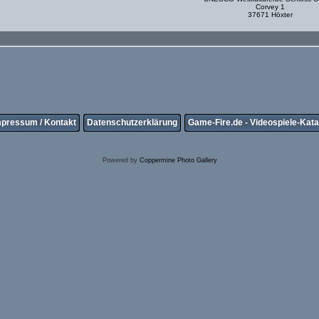
Corvey 1
37671 Höxter
mpressum / Kontakt
Datenschutzerklärung
Game-Fire.de - Videospiele-Kata
Powered by
Coppermine Photo Gallery