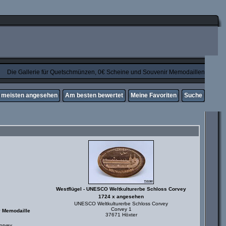
Die Gallerie für Quetschmünzen, 0€ Scheine und Souvenir Memodaillen
meisten angesehen
Am besten bewertet
Meine Favoriten
Suche
Westflügel - UNESCO Weltkulturerbe Schloss Corvey
1724 x angesehen
UNESCO Weltkulturerbe Schloss Corvey
Corvey 1
 Memodaille
37671 Höxter
orvey