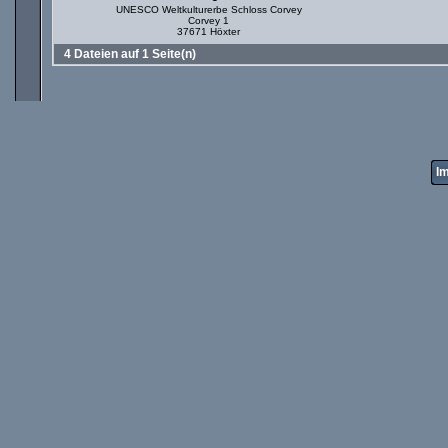
UNESCO Weltkulturerbe Schloss Corvey
Corvey 1
37671 Höxter
4 Dateien auf 1 Seite(n)
I