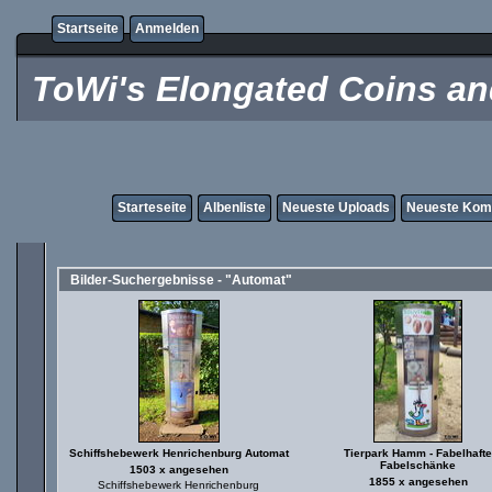
Startseite
Anmelden
ToWi's Elongated Coins and
Starteseite
Albenliste
Neueste Uploads
Neueste Kom
Bilder-Suchergebnisse - "Automat"
Schiffshebewerk Henrichenburg Automat
Tierpark Hamm - Fabelhafte
Fabelschänke
1503 x angesehen
1855 x angesehen
Schiffshebewerk Henrichenburg