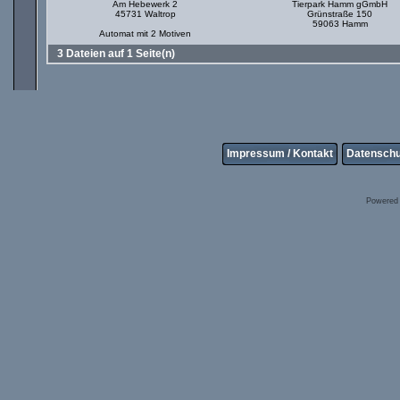
Am Hebewerk 2
Tierpark Hamm gGmbH
45731 Waltrop
Grünstraße 150
59063 Hamm
Automat mit 2 Motiven
3 Dateien auf 1 Seite(n)
Impressum / Kontakt
Datenschu
Powered