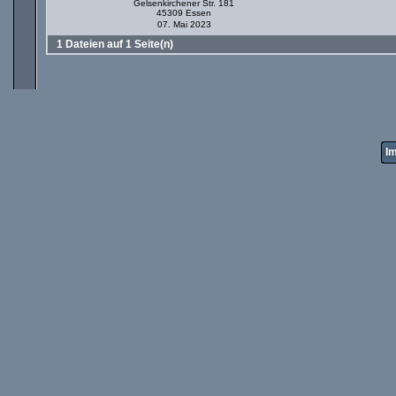
Gelsenkirchener Str. 181
45309 Essen
07. Mai 2023
1 Dateien auf 1 Seite(n)
I