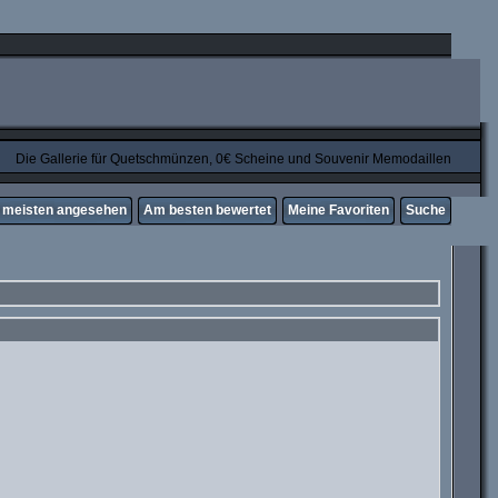
Die Gallerie für Quetschmünzen, 0€ Scheine und Souvenir Memodaillen
meisten angesehen
Am besten bewertet
Meine Favoriten
Suche