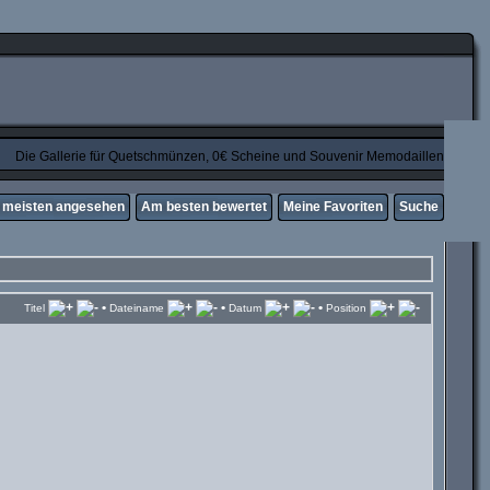
Die Gallerie für Quetschmünzen, 0€ Scheine und Souvenir Memodaillen
meisten angesehen
Am besten bewertet
Meine Favoriten
Suche
•
•
•
Titel
Dateiname
Datum
Position