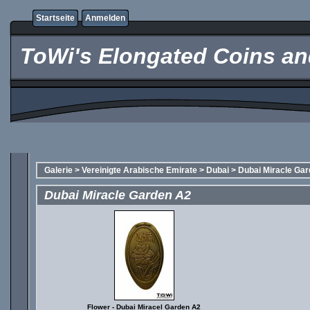
Startseite
Anmelden
ToWi's Elongated Coins and
Galerie
>
Vereinigte Arabische Emirate
>
Dubai
>
Dubai Miracle Ga
Dubai Miracle Garden A2
Flower - Dubai Miracel Garden A2