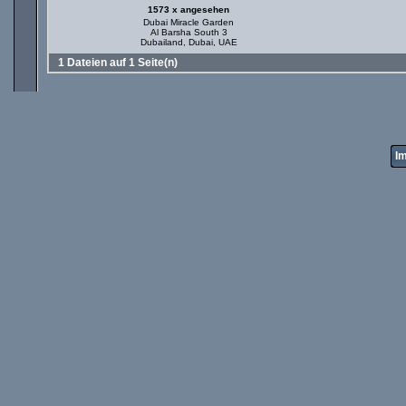
1573 x angesehen
Dubai Miracle Garden
Al Barsha South 3
Dubailand, Dubai, UAE
1 Dateien auf 1 Seite(n)
I