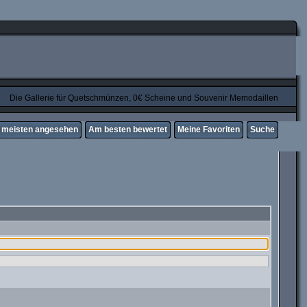
Die Gallerie für Quetschmünzen, 0€ Scheine und Souvenir Memodaillen
meisten angesehen
Am besten bewertet
Meine Favoriten
Suche