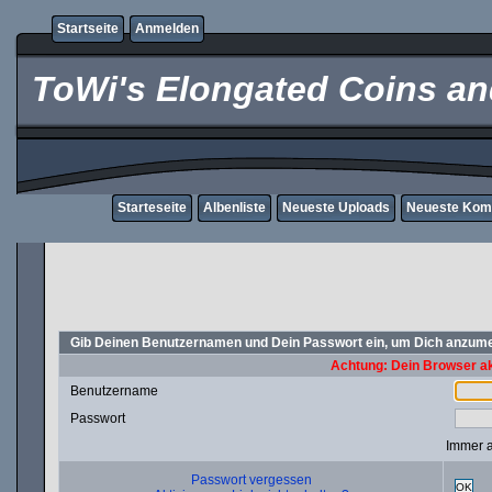
Startseite
Anmelden
ToWi's Elongated Coins and
Starteseite
Albenliste
Neueste Uploads
Neueste Kom
Gib Deinen Benutzernamen und Dein Passwort ein, um Dich anzum
Achtung: Dein Browser akz
Benutzername
Passwort
Immer 
Passwort vergessen
OK