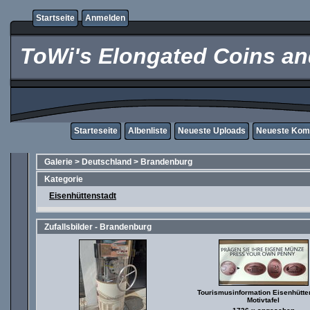
Startseite
Anmelden
ToWi's Elongated Coins and
Starteseite
Albenliste
Neueste Uploads
Neueste Kom
Galerie
>
Deutschland
>
Brandenburg
Kategorie
Eisenhüttenstadt
Zufallsbilder - Brandenburg
Tourismusinformation Eisenhütte
Motivtafel