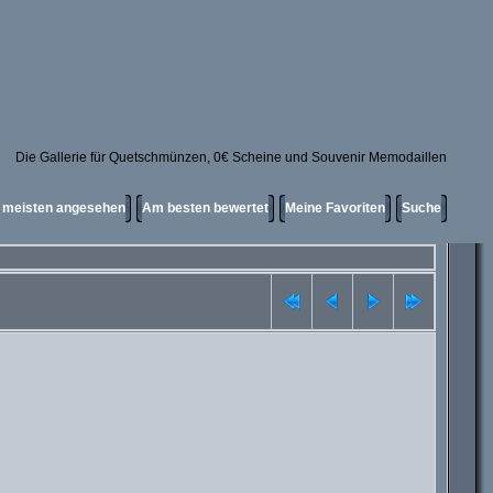
Die Gallerie für Quetschmünzen, 0€ Scheine und Souvenir Memodaillen
meisten angesehen
Am besten bewertet
Meine Favoriten
Suche