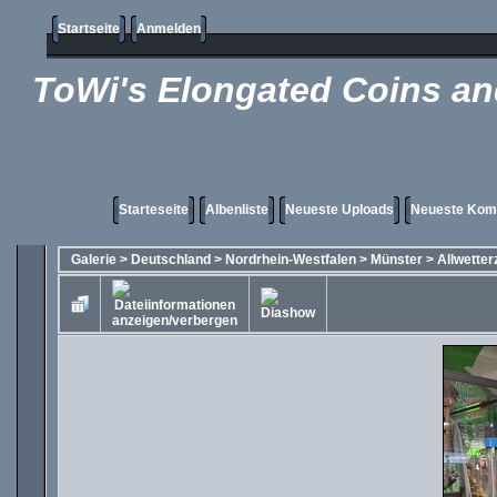
Startseite
Anmelden
ToWi's Elongated Coins and
Starteseite
Albenliste
Neueste Uploads
Neueste Kom
Galerie
>
Deutschland
>
Nordrhein-Westfalen
>
Münster
>
Allwette